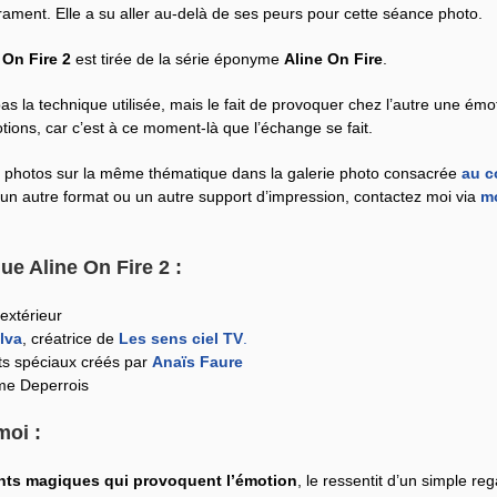
ament. Elle a su aller au-delà de ses peurs pour cette séance photo.
 On Fire 2
est tirée de la série éponyme
Aline On Fire
.
as la technique utilisée, mais le fait de provoquer chez l’autre une émotio
ions, car c’est à ce moment-là que l’échange se fait.
 photos sur la même thématique dans la galerie photo consacrée
au c
 un autre format ou un autre support d’impression, contactez moi via
mo
ue Aline On Fire 2 :
extérieur
lva
, créatrice de
Les sens ciel TV
.
ts spéciaux créés par
Anaïs Faure
ume Deperrois
moi :
ants magiques qui provoquent l’émotion
, le ressentit d’un simple r