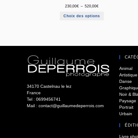
230,00
€
–
520,00
€
Choix des options
CATÉ
Animal
Artistique
Danse
34170 Castelnau le lez
Graphiqu
France
Noir & Bl
Tel : 0699456741
Paysage
Mail : contact@guillaumedeperrois.com
Portrait
Urbain
ÉDITI
Livre pho