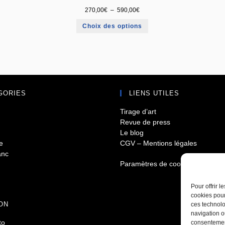
270,00
€
–
590,00
€
Choix des options
GORIES
LIENS UTILES
Tirage d’art
Revue de press
Le blog
e
CGV – Mentions légales
anc
Paramètres de cookies
Pour offrir 
cookies pour
ON
ces technolo
navigation ou
to
consentement