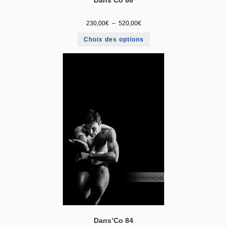
Dans’Co 86
230,00
€
–
520,00
€
Choix des options
Dans’Co 84