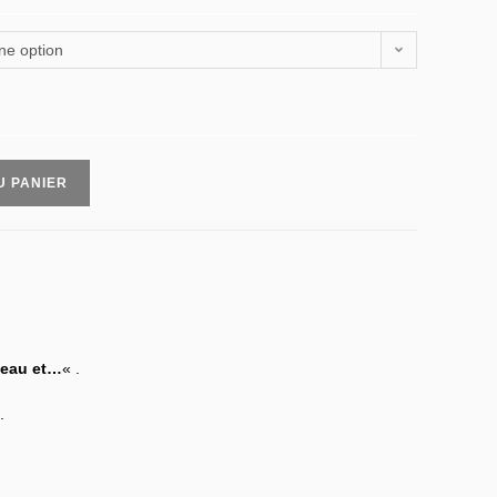
ne option
U PANIER
beau et…
« .
.