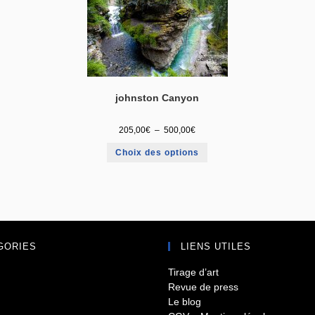
johnston Canyon
205,00
€
–
500,00
€
Choix des options
GORIES
LIENS UTILES
Tirage d’art
Revue de press
Le blog