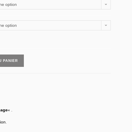
ne option
ne option
U PANIER
sage
« .
ion.