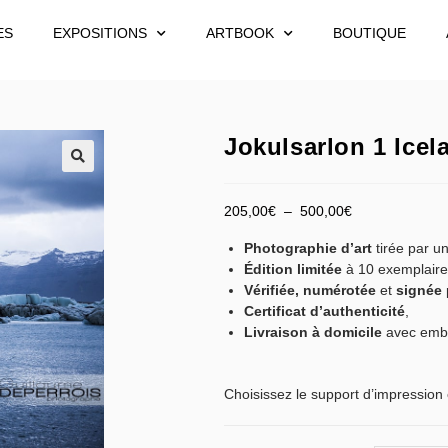
ES
EXPOSITIONS
ARTBOOK
BOUTIQUE
Jokulsarlon 1 Icel
205,00
€
–
500,00
€
Photographie d’art
tirée par un
Édition limitée
à 10 exemplaire
Vérifiée,
numérotée
et
signée
Certificat d’authenticité
,
Livraison à domicile
avec emba
Choisissez le support d’impression 