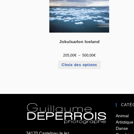
Jokulsarlon Iceland
205,00
€
–
500,00
€
Choix des options
CATÉ
Animal
Artistique
Danse
34170 Castelnau le lez