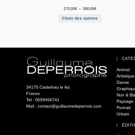
270,00
€
–
590,00
€
Choix des options
CATÉ
Animal
Artistique
Danse
34170 Castelnau le lez
Graphiqu
France
Noir & Bl
Tel : 0699456741
Paysage
Mail : contact@guillaumedeperrois.com
Portrait
Urbain
ÉDITI