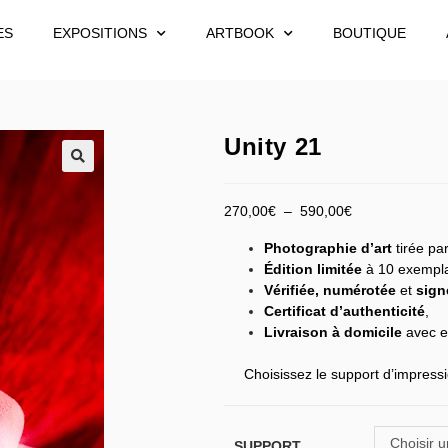
ES
EXPOSITIONS
ARTBOOK
BOUTIQUE
Unity 21
270,00
€
–
590,00
€
Photographie d’art
tirée par
Édition limitée
à 10 exempla
Vérifiée,
numérotée
et
sign
Certificat d’authenticité
,
Livraison à domicile
avec e
Choisissez le support d’impressi
Choisir u
SUPPORT