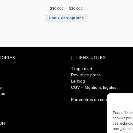
230,00
€
–
520,00
€
Choix des options
GORIES
LIENS UTILES
Tirage d’art
Revue de press
Le blog
e
CGV – Mentions légales
anc
Paramètres de cookies
Pour offrir 
cookies pour
ON
ces technolo
navigation ou