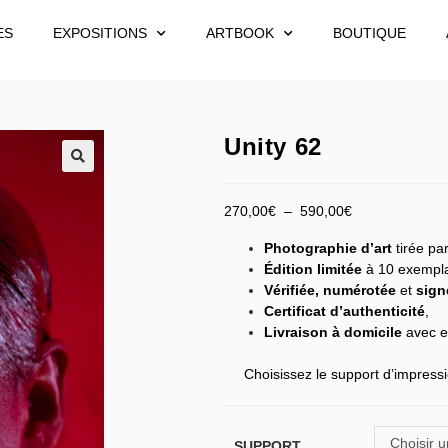
ES
EXPOSITIONS
ARTBOOK
BOUTIQUE
Unity 62
270,00
€
–
590,00
€
Photographie d’art
tirée par
Édition limitée
à 10 exempla
Vérifiée,
numérotée
et
sign
Certificat d’authenticité
,
Livraison à domicile
avec e
Choisissez le support d’impressi
Choisir u
SUPPORT