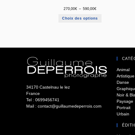
270,00
€
–
590,00
€
Choix des options
CATÉ
Animal
Artistique
Danse
34170 Castelnau le lez
Graphiqu
France
Noir & Bl
Tel : 0699456741
Paysage
Mail : contact@guillaumedeperrois.com
Portrait
Urbain
ÉDITI