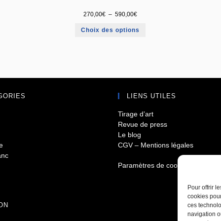
270,00
€
–
590,00
€
Choix des options
GORIES
LIENS UTILES
Tirage d’art
Revue de press
Le blog
e
CGV – Mentions légales
anc
Paramètres de cookies
Pour offrir 
cookies pour
ON
ces technolo
navigation ou