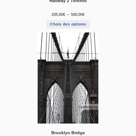
Hallway 2 Toronto
205,00
€
–
500,00
€
Choix des options
Brooklyn Bridge