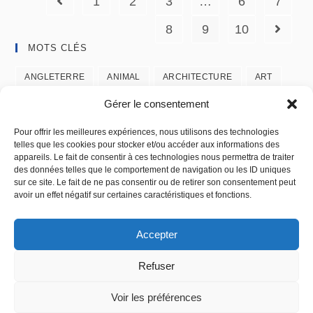
1
2
3
…
6
7
8
9
10
MOTS CLÉS
ANGLETERRE
ANIMAL
ARCHITECTURE
ART
ARTISTIQUE
AUSTRALIE
BOLLYWOOD
CANADA
Gérer le consentement
CASCADE
CONTEMPORAIN
CREATION
DANSE
Pour offrir les meilleures expériences, nous utilisons des technologies
telles que les cookies pour stocker et/ou accéder aux informations des
DETAILS
EAU
FASHION
FEMME
FEU
appareils. Le fait de consentir à ces technologies nous permettra de traiter
des données telles que le comportement de navigation ou les ID uniques
GRAPHIQUE
HOMME
ICONE
ISLANDE
sur ce site. Le fait de ne pas consentir ou de retirer son consentement peut
avoir un effet négatif sur certaines caractéristiques et fonctions.
JAZZY
MAKE UP
MUDRA
NATURE
NOIR & BLANC
NU MASCULIN
ODISSI
PAYSAGE
Accepter
PORTRAIT
REPTILE
TEXTURE
TZIGANIA
Refuser
UNITY
URBAIN
USA
Voir les préférences