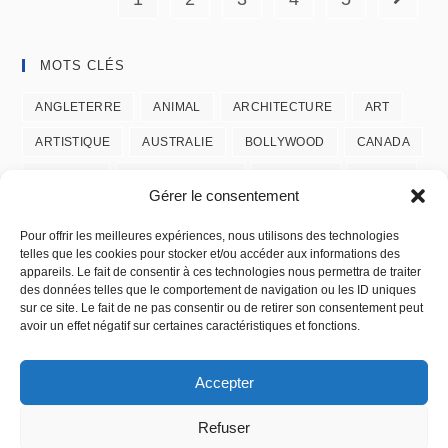
MOTS CLÉS
ANGLETERRE
ANIMAL
ARCHITECTURE
ART
ARTISTIQUE
AUSTRALIE
BOLLYWOOD
CANADA
CASCADE
CONTEMPORAIN
CREATION
DANSE
Gérer le consentement
DETAILS
EAU
FASHION
FEMME
FEU
Pour offrir les meilleures expériences, nous utilisons des technologies
GRAPHIQUE
HOMME
ICONE
ISLANDE
telles que les cookies pour stocker et/ou accéder aux informations des
appareils. Le fait de consentir à ces technologies nous permettra de traiter
JAZZY
MAKE UP
MUDRA
NATURE
des données telles que le comportement de navigation ou les ID uniques
sur ce site. Le fait de ne pas consentir ou de retirer son consentement peut
NOIR & BLANC
NU MASCULIN
ODISSI
PAYSAGE
avoir un effet négatif sur certaines caractéristiques et fonctions.
PORTRAIT
REPTILE
TEXTURE
TZIGANIA
Accepter
UNITY
URBAIN
USA
Refuser