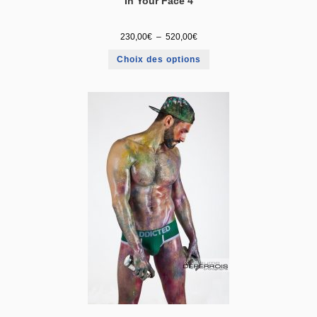
In Your Face 4
230,00
€
–
520,00
€
Choix des options