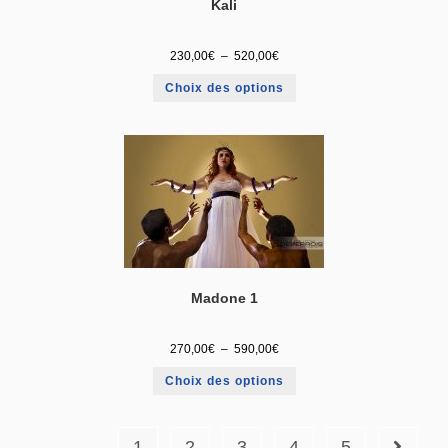
Kali
230,00
€
–
520,00
€
Choix des options
Madone 1
270,00
€
–
590,00
€
Choix des options
1
2
3
4
5