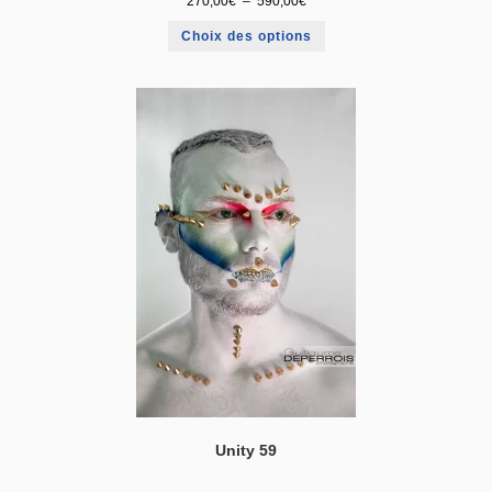
270,00
€
–
590,00
€
Choix des options
Unity 59